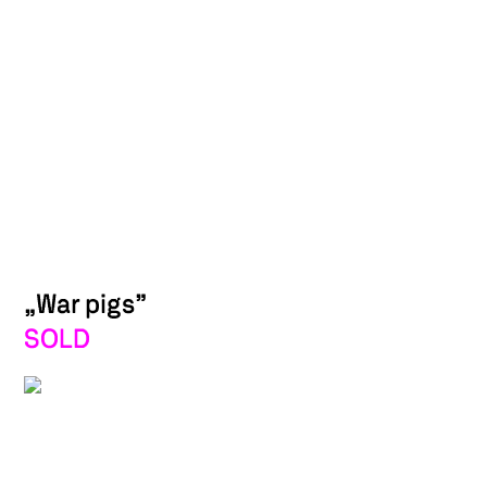
„War pigs”
SOLD