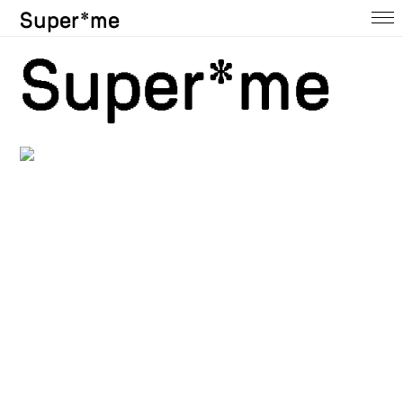
Super*me
Home
Super*me
About
Ausstellungen
Shop
Press
Contact
Archive
@insta