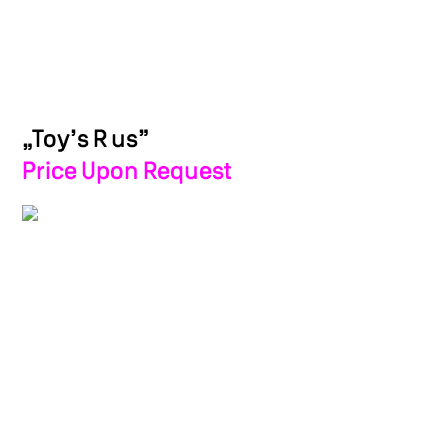
„Toy’s R us”
Price Upon Request