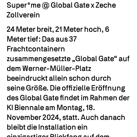
Super*me @ Global Gate x Zeche
Private Press Sign-Up
Zollverein
24 Meter breit, 21 Meter hoch, 6
Meter tief: Das aus 37
Frachtcontainern
zusammengesetzte „Global Gate“ auf
dem Werner-Müller-Platz
beeindruckt allein schon durch
seine Größe. Die offizielle Eröffnung
des Global Gate findet im Rahmen der
KI Biennale am Montag, 18.
November 2024, statt. Auch danach
bleibt die Installation ein