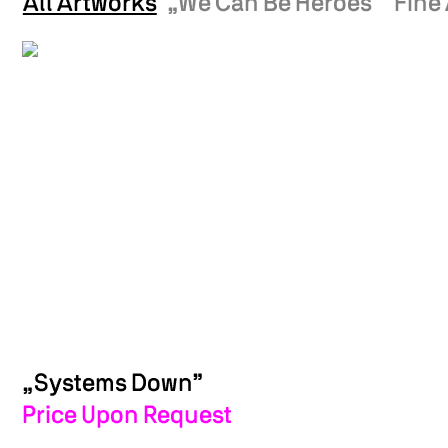
All Artworks
„We Can Be Heroes”
Fine 
„Systems Down”
Price Upon Request