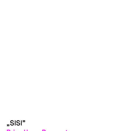
„SISI”