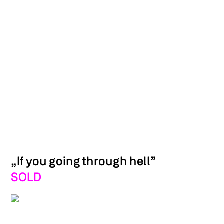
„If you going through hell”
SOLD