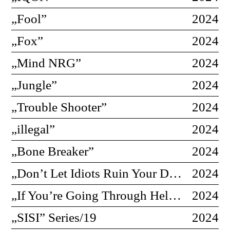
Private Press Sign-Up
„Fool”
2024
„Fox”
2024
„Mind NRG”
2024
„Jungle”
2024
„Trouble Shooter”
2024
„illegal”
2024
„Bone Breaker”
2024
„Don’t Let Idiots Ruin Your Day”
2024
„If You’re Going Through Hell” Series/19
2024
„SISI” Series/19
2024