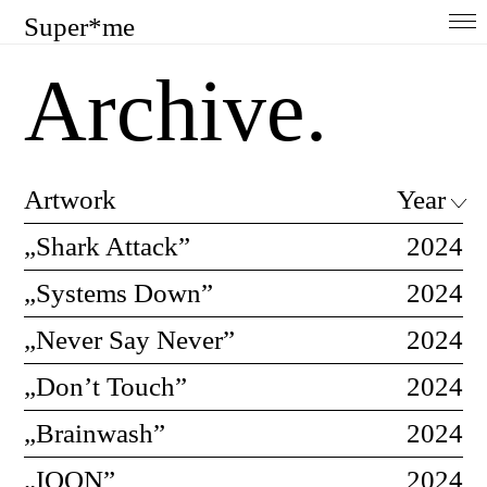
Super*me
Home
Archive.
About
Ausstellungen
Artwork
Year
Shop
„Shark Attack”
2024
Press
„Systems Down”
2024
„Never Say Never”
2024
Contact
„Don’t Touch”
2024
Archive
„Brainwash”
2024
@insta
„IQON”
2024